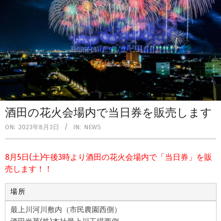
酒田の花火会場内で当日券を販売します
ON:
2023年8月3日
IN:
NEWS
8月5日(土)午後3時より酒田の花火会場内で「当日券」を販
売します！！
場所
最上川河川敷内（市民農園西側）