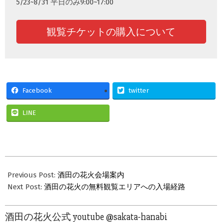
5/23~8/31 平日のみ9:00~17:00
観覧チケットの購入について
Facebook
twitter
LINE
2023-
08-
Previous Post:
酒田の花火会場案内
03
Next Post:
酒田の花火の無料観覧エリアへの入場経路
酒田の花火公式 youtube @sakata-hanabi