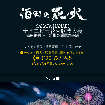
Skip
to
content
SAKATA-HANABI
全国二尺玉花火競技大会
酒田市最上川河川公園特設会場
よくある質問・注意事項
お問い合せ
チケット購入・観覧席等に関する問い合わせ
0120-727-245
5/23~8/31 平日のみ9:00~17:00
Menu
Secondary
Navigation
Menu