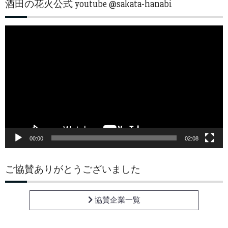
酒田の花火公式 youtube @sakata-hanabi
動
画
プ
レ
ー
ヤ
ー
00:00
02:08
ご協賛ありがとうございました
協賛企業一覧